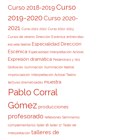
Curso
Curso 2018-2019
2019-2020
Curso 2020-
2021
Curso 2021-2022
Curso 2022-2023
Cursos de verano
Dirección Escénica
entrevistas
Especialidad Dirección
escuela teatral
Escénica
Especialidad Interpretación Actoral
Expresión dramática
Feldenkrais y Voz
Grotowski
iluminación
Iluminación teatral
improvisaicón
Interpretación Actoral Teatro
muestra
lecturas dramatizadas
Pablo Corral
Gómez
producciones
profesorado
reflexiones
Seminarios
complementarios
taller 16
taller 17
Taller de
talleres de
Interpretación