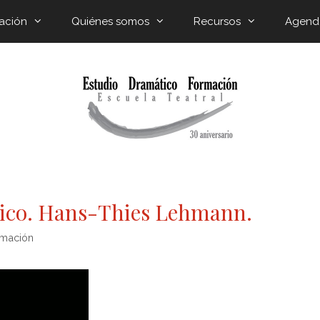
ación
Quiénes somos
Recursos
Agend
tico. Hans-Thies Lehmann.
rmación