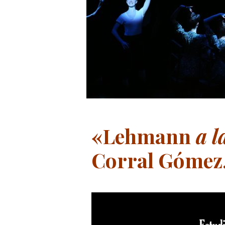
«Lehmann
a l
Corral Gómez