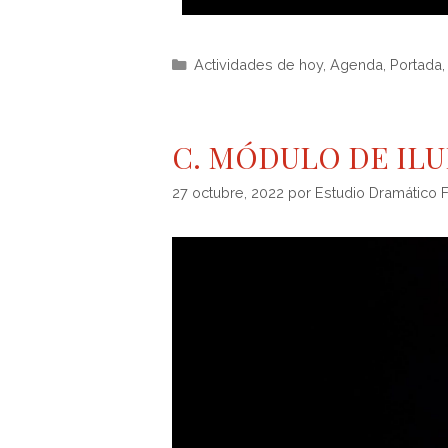
Actividades de hoy
,
Agenda
,
Portada
C. MÓDULO DE IL
27 octubre, 2022
por
Estudio Dramático 