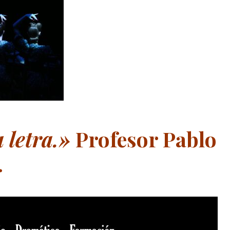
a letra.»
Profesor Pablo
.