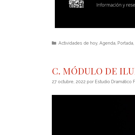
Actividades de hoy
,
Agenda
,
Portada
C. MÓDULO DE IL
27 octubre, 2022
por
Estudio Dramático 