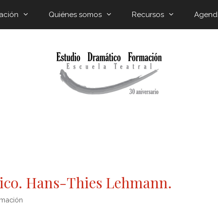
ación
Quiénes somos
Recursos
Agend
tico. Hans-Thies Lehmann.
rmación