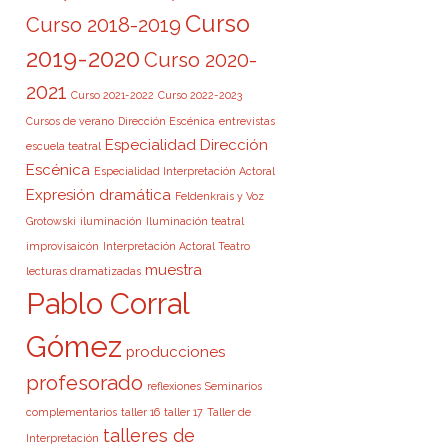
Curso
Curso 2018-2019
2019-2020
Curso 2020-
2021
Curso 2021-2022
Curso 2022-2023
Cursos de verano
Dirección Escénica
entrevistas
Especialidad Dirección
escuela teatral
Escénica
Especialidad Interpretación Actoral
Expresión dramática
Feldenkrais y Voz
Grotowski
iluminación
Iluminación teatral
improvisaicón
Interpretación Actoral Teatro
muestra
lecturas dramatizadas
Pablo Corral
Gómez
producciones
profesorado
reflexiones
Seminarios
complementarios
taller 16
taller 17
Taller de
talleres de
Interpretación