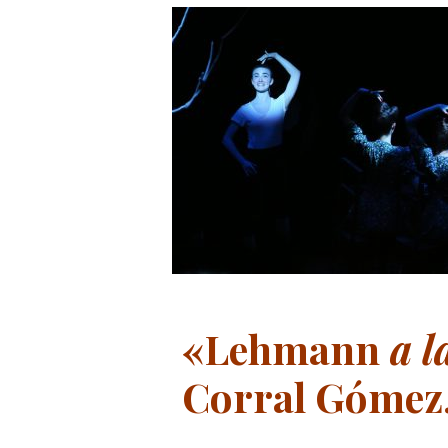
«Lehmann
a l
Corral Gómez