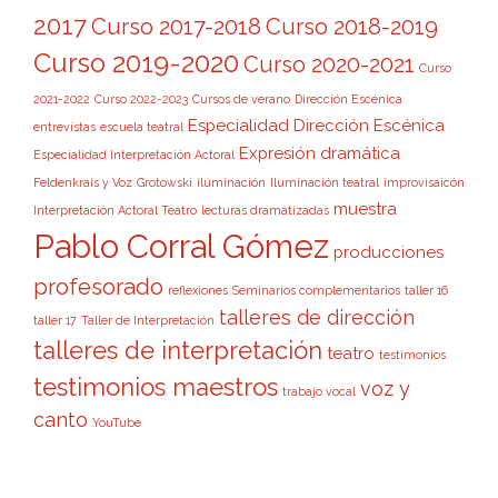
2017
Curso 2017-2018
Curso 2018-2019
Curso 2019-2020
Curso 2020-2021
Curso
2021-2022
Curso 2022-2023
Cursos de verano
Dirección Escénica
Especialidad Dirección Escénica
entrevistas
escuela teatral
Expresión dramática
Especialidad Interpretación Actoral
Feldenkrais y Voz
Grotowski
iluminación
Iluminación teatral
improvisaicón
muestra
Interpretación Actoral Teatro
lecturas dramatizadas
Pablo Corral Gómez
producciones
profesorado
reflexiones
Seminarios complementarios
taller 16
talleres de dirección
taller 17
Taller de Interpretación
talleres de interpretación
teatro
testimonios
testimonios maestros
voz y
trabajo vocal
canto
YouTube