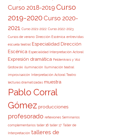
Curso
Curso 2018-2019
2019-2020
Curso 2020-
2021
Curso 2021-2022
Curso 2022-2023
Cursos de verano
Dirección Escénica
entrevistas
Especialidad Dirección
escuela teatral
Escénica
Especialidad Interpretación Actoral
Expresión dramática
Feldenkrais y Voz
Grotowski
iluminación
Iluminación teatral
improvisaicón
Interpretación Actoral Teatro
muestra
lecturas dramatizadas
Pablo Corral
Gómez
producciones
profesorado
reflexiones
Seminarios
complementarios
taller 16
taller 17
Taller de
talleres de
Interpretación