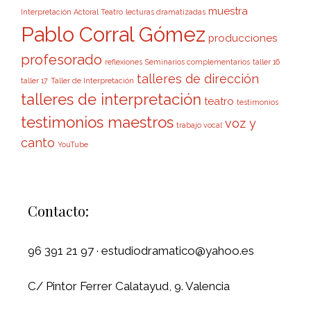
muestra
Interpretación Actoral Teatro
lecturas dramatizadas
Pablo Corral Gómez
producciones
profesorado
reflexiones
Seminarios complementarios
taller 16
talleres de dirección
taller 17
Taller de Interpretación
talleres de interpretación
teatro
testimonios
testimonios maestros
voz y
trabajo vocal
canto
YouTube
Contacto:
96 391 21 97 · estudiodramatico@yahoo.es
C/ Pintor Ferrer Calatayud, 9. Valencia