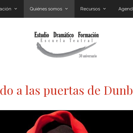
ación
Quiénes somos
Recursos
Agend
ndo a las puertas de Dun