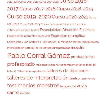
Curso 2016-
2012-2013
Curso 2013-2014
Curso 2015-2016
2017
Curso 2017-2018
Curso 2018-2019
Curso 2019-2020
Curso 2020-2021
Curso
2021-2022
Curso 2022-2023
Cursos de verano
Dirección Escénica
Especialidad Dirección Escénica
entrevistas
escuela teatral
Expresión dramática
Especialidad Interpretación Actoral
Feldenkrais y Voz
Grotowski
iluminación
Iluminación teatral
improvisaicón
muestra
Interpretación Actoral Teatro
lecturas dramatizadas
Pablo Corral Gómez
producciones
profesorado
reflexiones
Seminarios complementarios
taller 16
talleres de dirección
taller 17
Taller de Interpretación
talleres de interpretación
teatro
testimonios
testimonios maestros
voz y
trabajo vocal
canto
YouTube