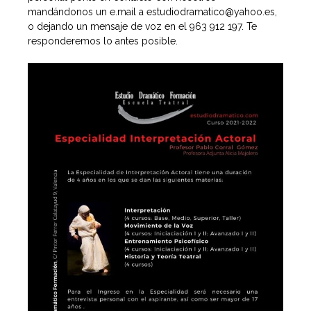
mandándonos un e.mail a estudiodramatico@yahoo.es,
o dejando un mensaje de voz en el 963 912 197. Te
responderemos lo antes posible.