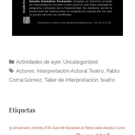
Actividades de ayer
,
Uncategorized
Actores
,
Interpretación Actoral Teatro
,
Pablo
Corral Gómez
,
Taller de Interpretación
,
teatro
Etiquetas
30 Aniversario
Actores
AITA
Aula de Iniciación al Teatro para Adultos
Curso