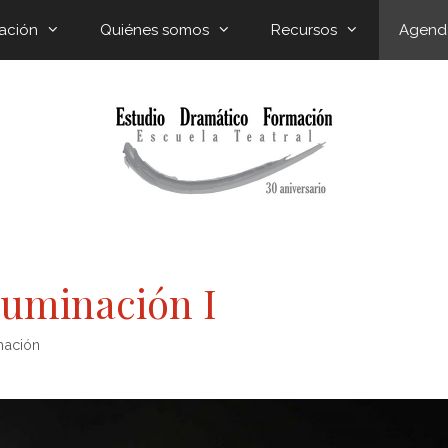
ación
Quiénes somos
Recursos
Agend
luminación I
mación